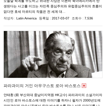
오늘날 학계를 주도하고 위대한 사상은 이른바 북아메리카에서 탄
생된다는 사고를 이끄는 자민족 중심주의와 유럽중심주의의 흐름이
없다면 호세 마르티의 작품은 전 세계 대…
작성자 :
Latin America
등록일 :
2017-03-07
조회수 :
7,536
파라과이의 거인 아우구스토 로아 바스토스
안태환 (前 부산외대 중남미지역원 HK교수) 파라과이의 소설가이자
시인인 로아 바스토스에 대한 이야기를 하자니 필자가 2000년도에
파라과이의 아순시온에서 로아 바스토스를 만나 서로 이야기를 나