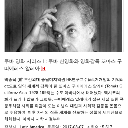
쿠바 영화 시리즈 I : 쿠바 신영화와 영화감독 또마스 구
띠에레스 알레아
박종욱 (前 부산외대 중남미지역원 HK연구교수)&lt;저개발의 기억&
gt;으로 일약 세계적 감독이 된 또마스 구띠에레스 알레아(Tomás G
utiérrez Alea: 1928-1996)는 수도 아바나에서 태어났다. 멕시코의
화가 프리다 칼로가 그랬듯, 구띠에레스 알레아의 젊은 시절 또한 폭
풍우처럼 사회를 휘감아 도는 이념의 대립과 사회적 갈등을 온몸으
로 수용하며, 이후 자신의 작품 세계를 선도하는 성찰적 세계관으로
체화한다. 아바나 대학 시절부터 …
작성자 :
Latin America
등록일 :
2017-03-07
조회수 :
5,517