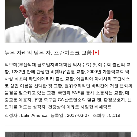
높은 자리의 낮은 자, 프란치스코 교황
박보미(부산외대 글로벌지역대학원 박사수료) 첫 예수회 출신의 교
황, 1282년 만에 탄생한 비(非)유럽권 교황, 2000년 가톨릭교회 역
사상 최초의 라틴아메리카 출신 교황, 이탈리아 아시시의 프란시스
코 성인 이름을 선택한 첫 교황, 권위주의적인 바티칸에 거센 변화의
물결을 일으키고 있는 교황, 국민과 SNS를 통해 소통하는 교황, 대
중교통 애용자, 유명 축구팀 CA 산로렌소의 열렬 팬, 환경보호자, 빈
민가를 떠도는 성직자. 건강상의 이유로 사임한 베네딕트…
작성자 :
Latin America
등록일 :
2017-03-07
조회수 :
5,119