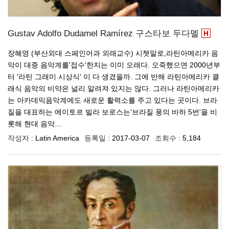
Gustav Adolfo Dudamel Ramírez 구스타보 두다멜
장혜영 (부산외대 스페인어과 외래교수) 시쳇말로,라틴아메리카 음
악이 대중 음악계를'접수'한지는 이미 오래다. 오죽했으면 2000년부
터 '라틴 그래미 시상식' 이 다 생겼을까. 그에 반해 라틴아메리카 클
래식 음악의 비약은 널리 알려져 있지는 않다. 그러나 라틴아메리카
는 아카데믹음악계에도 새로운 활력소를 주고 있다는 곳이다. 브라
질을 대표하는 에이토르 빌라 보로스는'브라질 풍의 바하 5번'을 비
롯해 현대 음악…
작성자 :
Latin America
등록일 :
2017-03-07
조회수 :
5,184