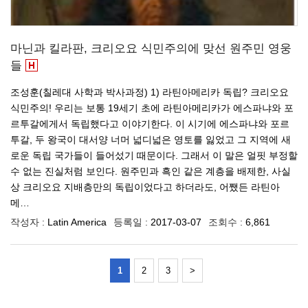
마닌과 킬라판, 크리오요 식민주의에 맞선 원주민 영웅
들
조성훈(칠레대 사학과 박사과정) 1) 라틴아메리카 독립? 크리오요
식민주의! 우리는 보통 19세기 초에 라틴아메리카가 에스파냐와 포
르투갈에게서 독립했다고 이야기한다. 이 시기에 에스파냐와 포르
투갈, 두 왕국이 대서양 너머 넓디넓은 영토를 잃었고 그 지역에 새
로운 독립 국가들이 들어섰기 때문이다. 그래서 이 말은 얼핏 부정할
수 없는 진실처럼 보인다. 원주민과 흑인 같은 계층을 배제한, 사실
상 크리오요 지배층만의 독립이었다고 하더라도, 어쨌든 라틴아
메…
작성자 :
Latin America
등록일 :
2017-03-07
조회수 :
6,861
1
2
3
>