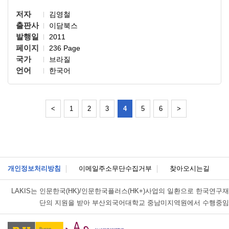
저자
김영철
출판사
이담북스
발행일
2011
페이지
236 Page
국가
브라질
언어
한국어
<
1
2
3
4
5
6
>
개인정보처리방침
이메일주소무단수집거부
찾아오시는길
LAKIS는
인문한국(HK)/인문한국플러스(HK+)사업의 일환으로 한국연구재
단의 지원을 받아 부산외국어대학교 중남미지역원에서 수행중임