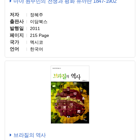
마야 원주민의 전쟁과 평화 유까딴 1847-1902
저자
정혜주
출판사
이담북스
발행일
2011
페이지
215 Page
국가
멕시코
언어
한국어
브라질의 역사