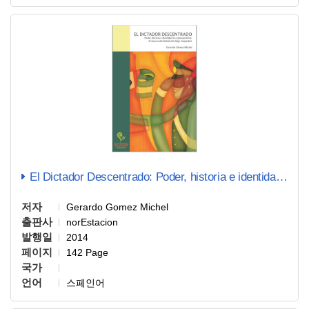
El Dictador Descentrado: Poder, historia e identidad en Lati…
저자
Gerardo Gomez Michel
출판사
norEstacion
발행일
2014
페이지
142 Page
국가
언어
스페인어