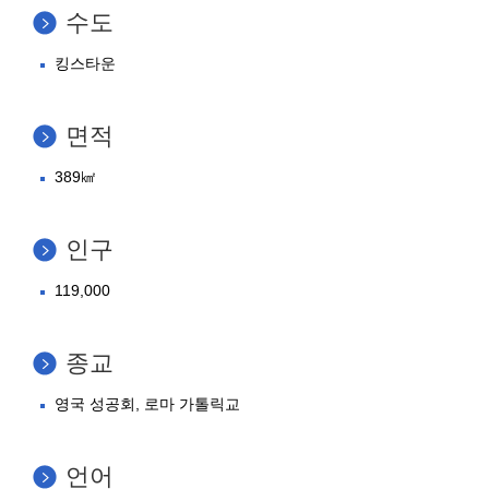
수도
킹스타운
면적
389㎢
인구
119,000
종교
영국 성공회, 로마 가톨릭교
언어