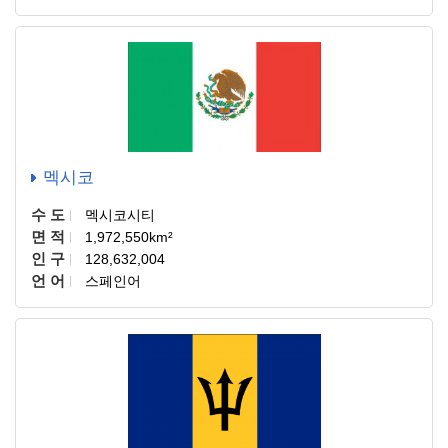
멕시코
수 도
멕시코시티
면 적
1,972,550km²
인 구
128,632,004
언 어
스페인어