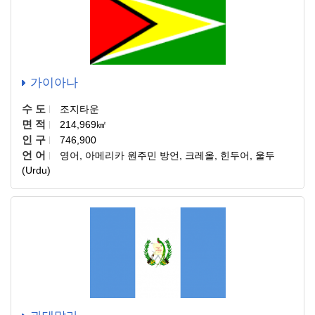
가이아나
수 도
조지타운
면 적
214,969㎢
인 구
746,900
언 어
영어, 아메리카 원주민 방언, 크레올, 힌두어, 울두
(Urdu)