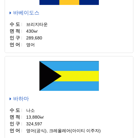
바베이도스
수 도
브리지타운
면 적
430㎢
인 구
289,680
언 어
영어
바하마
수 도
나소
면 적
13,880㎢
인 구
324,597
언 어
영어(공식), 크레올레어(아이티 이주자)