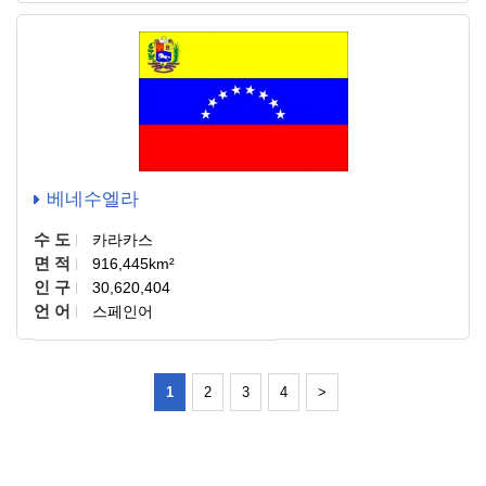
베네수엘라
수 도
카라카스
면 적
916,445km²
인 구
30,620,404
언 어
스페인어
1
2
3
4
>