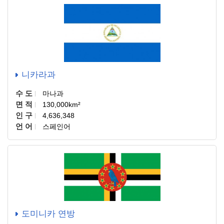
니카라과
수 도
마나과
면 적
130,000km²
인 구
4,636,348
언 어
스페인어
도미니카 연방