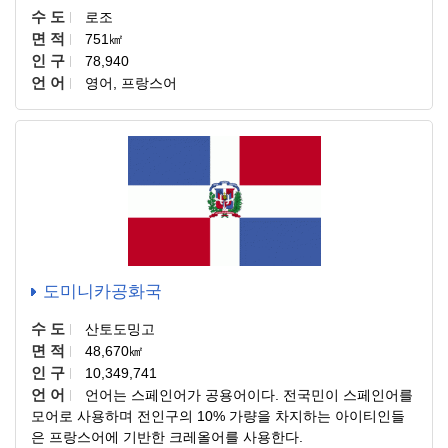
수 도
로조
면 적
751㎢
인 구
78,940
언 어
영어, 프랑스어
도미니카공화국
수 도
산토도밍고
면 적
48,670㎢
인 구
10,349,741
언 어
언어는 스페인어가 공용어이다. 전국민이 스페인어를
모어로 사용하며 전인구의 10% 가량을 차지하는 아이티인들
은 프랑스어에 기반한 크레올어를 사용한다.