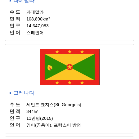
과테말라
수 도
과테말라
면 적
108,890km²
인 구
14,647,083
언 어
스페인어
그레나다
수 도
세인트 죠지스(St. George's)
면 적
344㎢
인 구
11만명(2015)
언 어
영어(공용어), 프랑스어 방언