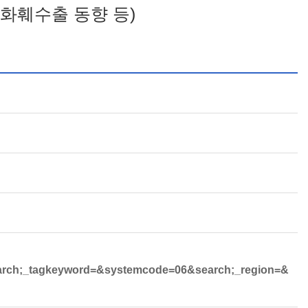
 화훼수출 동향 등)
arch;_tagkeyword=&systemcode=06&search;_region=&