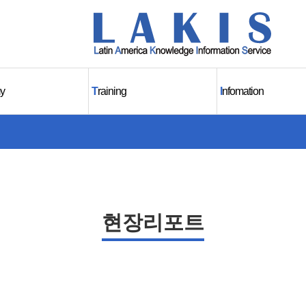
y
T
raining
I
nfomation
현장리포트