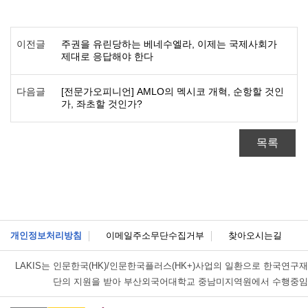
이전글
주권을 유린당하는 베네수엘라, 이제는 국제사회가
제대로 응답해야 한다
다음글
[전문가오피니언] AMLO의 멕시코 개혁, 순항할 것인
가, 좌초할 것인가?
목록
개인정보처리방침
이메일주소무단수집거부
찾아오시는길
LAKIS는
인문한국(HK)/인문한국플러스(HK+)사업의 일환으로 한국연구재
단의 지원을 받아 부산외국어대학교 중남미지역원에서 수행중임