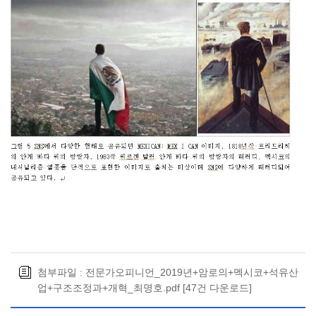
첨부파일 :
전문가오피니언_2019년+암로의+멕시코+석유산
업+구조조정과+개혁_최명호.pdf
[47건 다운로드]