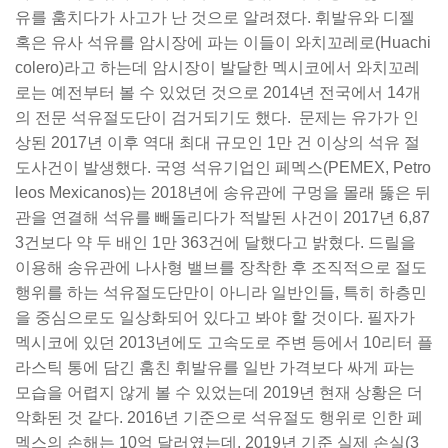
유를 훔치다가 사고가 난 것으로 알려졌다. 휘발유와 디젤
혹은 유사 석유를 암시장에 파는 이들이 와치꼬레로(Huachi
colero)라고 하는데 암시장이 발달한 멕시코에서 와치꼬레
로는 예전부터 볼 수 있었던 것으로 2014년 전국에서 14개
의 전문 석유절도단이 검거되기도 했다. 문제는 유가가 인
상된 2017년 이후 역대 최대 규모인 1만 건 이상의 석유 절
도사건이 발생했다. 국영 석유기업인 페멕스(PEMEX, Petro
leos Mexicanos)는 2018년에 송유관에 구멍을 몰래 뚫은 뒤
관을 연결해 석유를 빼돌리다가 적발된 사건이 2017년 6,87
3건보다 약 두 배인 1만 363건에 달했다고 밝혔다. 드릴을
이용해 송유관에 나사형 밸브를 장착한 후 조직적으로 절도
행위를 하는 석유절도단만이 아니라 일반인들, 특히 하층민
을 중심으로도 일상화되어 있다고 봐야 할 것이다. 필자가
멕시코에 있던 2013년에도 고속도로 주변 등에서 10리터 플
라스틱 통에 담긴 훔친 휘발유를 일반 가격보다 싸게 파는
모습을 어렵지 않게 볼 수 있었는데 2019년 현재 상황은 더
악화된 것 같다. 2016년 기준으로 석유절도 행위로 인한 페
멕스의 손해는 10억 달러였는데, 2019년 기준 실제 손실(3