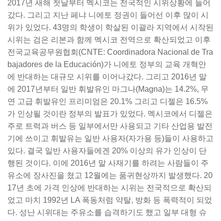
2017년 새해 첫날부터 멕시코는 전국적인 시위상황에 들어
갔다. 그리고 지난 페냐 니에토 정권이 들어선 이후 많이 시
위가 있었다. 43명의 학생이 학살된 이괄라 지역에서 시작된
시위는 검은 리본과 함께 멕시코 전역으로 확산되었고 이후
전국교육공무원협회(CNTE: Coordinadora Nacional de Tra
bajadores de la Educación)가 니에토 정부의 교육 개혁안
에 반대하는 대규모 시위를 이어나갔다. 그리고 2016년 말
에 2017년부터 일반 휘발유인 마그나(Magna)는 14.2%, 무
연 고급 휘발유인 프리미엄은 20.1% 그리고 디젤은 16.5%
가 인상될 것이란 정부의 발표가 있었다. 멕시코에서 디젤은
주로 트럭과 버스 등 일부에서만 사용되고 기타 산업용 발전
기에 쓰이고 휘발유는 일반 사용자(자가용 등)들이 사용하고
있다. 결국 일반 사용자들에겐 20% 이상의 유가 인상이 단
행된 것이다. 이에 2016년 말 사재기를 하려는 사람들이 주
유소에 장사진을 쳤고 12월에는 품귀현상까지 발생했다. 20
17년 초에 가격 인상에 반대하는 시위는 전국적으로 확산되
었고 마치 1992년 LA 폭동처럼 약탈, 방화 등 폭력적이 되었
다. 성난 시위대는 주유소를 습격하기도 했고 일부 대형 슈