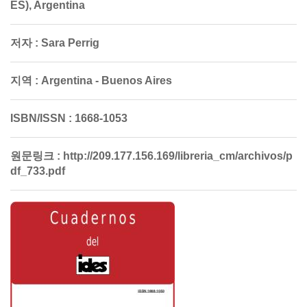
ES), Argentina
저자 :
Sara Perrig
지역 :
Argentina - Buenos Aires
ISBN/ISSN :
1668-1053
원문링크 :
http://209.177.156.169/libreria_cm/archivos/p
df_733.pdf