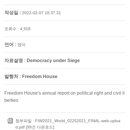
작성일 :
2022-02-07 18:37:31
조회수 : 4,918
언어 :
영어
자료설명 :
Democracy under Siege
발행처 :
Freedom House
Freedom House's annual report on political right and civil li
berties
첨부파일 :
FIW2021_World_02252021_FINAL-web-uploa
d.pdf
[99건 다운로드]