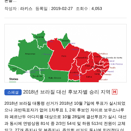
론들…
작성자 :
라키스
등록일 :
2019-02-27
조회수 :
4,053
2018년 브라질 대선 후보자별 승리 지역
스페셜
2018년 브라질 대통령 선거가 2018년 10월 7일에 투표가 실시되었
으나 과반득표자가 없어 1차투표 1, 2위 후보인 자이르 보우소나루
와 페르난두 아다지를 대상으로 10월 28일에 결선투표가 실시. 대선
과 동시에 연방상원 81석 중 2/3인 54석 및 하원 513석 전원이 교체
되고, 27개 주지사 및 부주지사, 주의회 선거도 동시에 치러졌다.이