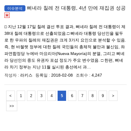
삐녜라 칠레 전 대통령, 4년 만에 재집권 성공
이슈분석
□ 지난 12월 17일 칠레 결선 투표 결과, 삐녜라 칠레 전 대통령이 제
38대 칠레 대통령으로 선출되었음.□ 삐녜라 대통령 당선인을 필두
로 한 우파의 칠레의 재집권은 크게 3가지 요인으로 분석할 수 있음.
즉, 현 바첼렛 정부에 대한 칠레 국민들의 총체적 불만과 불신임, 좌
파연합정당 누에바 마요리아(Nueva Mayoría)의 분열, 그리고 삐녜
라 당선인의 중도 유권자 포섭 정도가 주요 변수였음. □ 한편, 삐녜
라 차기 정부는 지난 11월 실시된 총선에서 과…
작성자 :
라키스
등록일 :
2018-02-08
조회수 :
4,247
<
1
2
3
4
5
6
7
8
9
>
>>