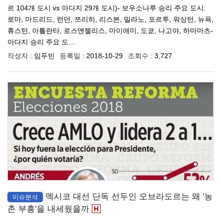
르 104개 도시 vs 아다지 29개 도시)- 보우소나루 승리 주요 도시:
로마, 마드리드, 런던, 쯔리히, 리스본, 밀라노, 포르투, 워싱턴, 뉴욕,
휴스턴, 아틀란타, 로스앤젤리스, 마이애미, 도쿄, 나고야, 하마마츠-
아다지 승리 주요 도…
작성자 :
임두빈
등록일 :
2018-10-29
조회수 :
3,727
멕시코 대선 단독 선두인 오브라도르는 왜 '농
이슈분석
촌 부흥'을 내세웠을까