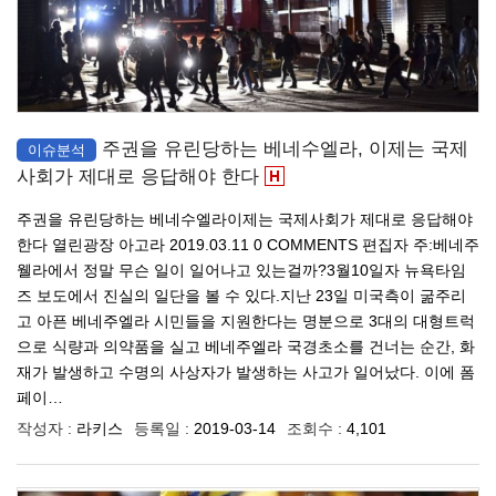
주권을 유린당하는 베네수엘라, 이제는 국제
이슈분석
사회가 제대로 응답해야 한다
주권을 유린당하는 베네수엘라이제는 국제사회가 제대로 응답해야
한다 열린광장 아고라 2019.03.11 0 COMMENTS 편집자 주:베네주
웰라에서 정말 무슨 일이 일어나고 있는걸까?3월10일자 뉴욕타임
즈 보도에서 진실의 일단을 볼 수 있다.지난 23일 미국측이 굶주리
고 아픈 베네주엘라 시민들을 지원한다는 명분으로 3대의 대형트럭
으로 식량과 의약품을 실고 베네주엘라 국경초소를 건너는 순간, 화
재가 발생하고 수명의 사상자가 발생하는 사고가 일어났다. 이에 폼
페이…
작성자 :
라키스
등록일 :
2019-03-14
조회수 :
4,101