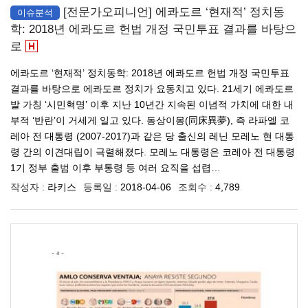
[전문가오피니언] 에콰도르 ‘현재적’ 정치동
이슈분석
학: 2018년 에콰도르 헌법 개정 국민투표 결과를 바탕으
로
에콰도르 ‘현재적’ 정치동학: 2018년 에콰도르 헌법 개정 국민투표
결과를 바탕으로 에콰도르 정치가 요동치고 있다. 21세기 에콰도르
발 가칭 ‘시민혁명’ 이후 지난 10년간 지속된 이념적 가치에 대한 내
부적 ‘반란’이 거세게 일고 있다. 동상이몽(同床異夢), 즉 라파엘 코
레아 전 대통령 (2007-2017)과 같은 당 출신의 레닌 모레노 현 대통
령 간의 이견대립이 극렬해졌다. 모레노 대통령은 코레아 전 대통령
1기 정부 출범 이후 부통령 등 여러 요직을 섭렵…
작성자 :
라키스
등록일 :
2018-04-06
조회수 :
4,789