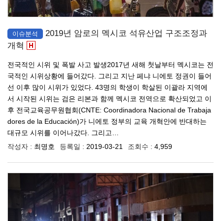
2019년 암로의 멕시코 석유산업 구조조정과
이슈분석
개혁
전국적인 시위 및 폭발 사고 발생2017년 새해 첫날부터 멕시코는 전
국적인 시위상황에 들어갔다. 그리고 지난 페냐 니에토 정권이 들어
선 이후 많이 시위가 있었다. 43명의 학생이 학살된 이괄라 지역에
서 시작된 시위는 검은 리본과 함께 멕시코 전역으로 확산되었고 이
후 전국교육공무원협회(CNTE: Coordinadora Nacional de Trabaja
dores de la Educación)가 니에토 정부의 교육 개혁안에 반대하는
대규모 시위를 이어나갔다. 그리고…
작성자 :
최명호
등록일 :
2019-03-21
조회수 :
4,959