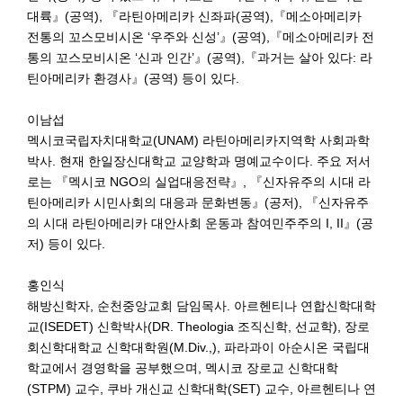
대륙』(공역), 『라틴아메리카 신좌파(공역),『메소아메리카
전통의 꼬스모비시온 ‘우주와 신성’』(공역),『메소아메리카 전
통의 꼬스모비시온 ‘신과 인간’』(공역),『과거는 살아 있다: 라
틴아메리카 환경사』(공역) 등이 있다.
이남섭
멕시코국립자치대학교(UNAM) 라틴아메리카지역학 사회과학
박사. 현재 한일장신대학교 교양학과 명예교수이다. 주요 저서
로는 『멕시코 NGO의 실업대응전략』, 『신자유주의 시대 라
틴아메리카 시민사회의 대응과 문화변동』(공저), 『신자유주
의 시대 라틴아메리카 대안사회 운동과 참여민주주의 I, II』(공
저) 등이 있다.
홍인식
해방신학자, 순천중앙교회 담임목사. 아르헨티나 연합신학대학
교(ISEDET) 신학박사(DR. Theologia 조직신학, 선교학), 장로
회신학대학교 신학대학원(M.Div.,), 파라과이 아순시온 국립대
학교에서 경영학을 공부했으며, 멕시코 장로교 신학대학
(STPM) 교수, 쿠바 개신교 신학대학(SET) 교수, 아르헨티나 연