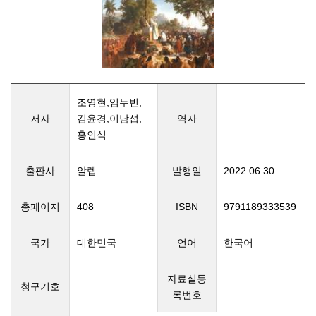
조영현,임두빈,
저자
김윤경,이남섭,
역자
홍인식
출판사
알렙
발행일
2022.06.30
총페이지
408
ISBN
9791189333539
국가
대한민국
언어
한국어
자료실등
청구기호
록번호