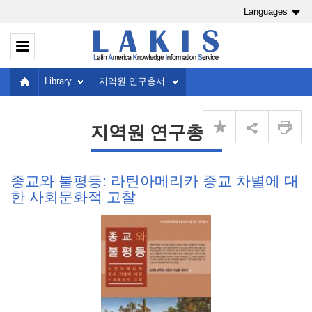
Languages
Library
지역원 연구총서
지역원 연구총서
종교와 불평등: 라틴아메리카 종교 차별에 대
한 사회문화적 고찰