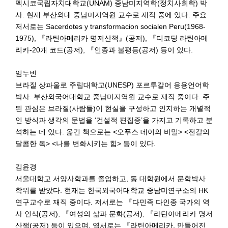
멕시코국립자치대학교(UNAM) 중남미지역학(정치사회학) 박
사. 현재 부산외대 중남미지역원 교수로 재직 중에 있다. 주요
저서로는 Sacerdotes y transformacion socialen Peru(1968-
1975), 『라틴아메리카 명저산책』(공저), 『디코딩 라틴아메
리카-20개 코드(공저), 『인종과 불평등(공저) 등이 있다.
임두빈
브라질 상파울로 주립대학교(UNESP) 포르투갈어 응용언어학
박사. 부산외국어대학교 중남미지역원 교수로 재직 중이다. 주
된 관심은 브라질(사람들)이 현실을 구성하고 인지하는 개별적
인 방식과 생각의 문법을 ‘건설적 편집증’을 가지고 기록하고 분
석하는 데 있다. 옮긴 책으로는 <오푸스 데이의 비밀> <전갈의
달콤한 독> <나를 변화시키는 힘> 등이 있다.
김윤경
서울대학교 서양사학과를 졸업하고, 동 대학원에서 문학박사
학위를 받았다. 현재는 한국외국어대학교 중남미연구소의 HK
연구교수로 재직 중이다. 저서로는 『다민족 다인종 국가의 역
사 인식(공저), 『여성의 삶과 문화(공저), 『라틴아메리카 명저
산책(공저) 등이 있으며, 역서로는 『라틴아메리카, 만들어진