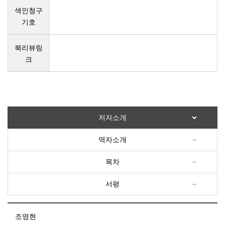
색인청구
기호
북리뷰링
크
저자소개
역자소개
목차
서평
조영현