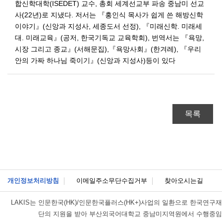
합신학대학(ISEDET) 교수, 총회 세계선교부 파송 중남미 선교
사(22년)로 지냈다. 저서는 『홍인식 목사가 쉽게 쓴 해방신학
이야기』(신앙과 지성사, 세종도서 선정), 『미래신학. 미래세
대. 미래교육』(공저, 한국기독교 교육학회), 번역서는 『욕망,
시장 그리고 종교』(서해문집),『욕망사회』(한겨레), 『우리
안의 가짜 하나님 죽이기』(신앙과 지성사)등이 있다
목록
개인정보처리방침
이메일주소무단수집거부
찾아오시는길
LAKIS는
인문한국(HK)/인문한국플러스(HK+)사업의 일환으로 한국연구재
단의 지원을 받아 부산외국어대학교 중남미지역원에서 수행중임