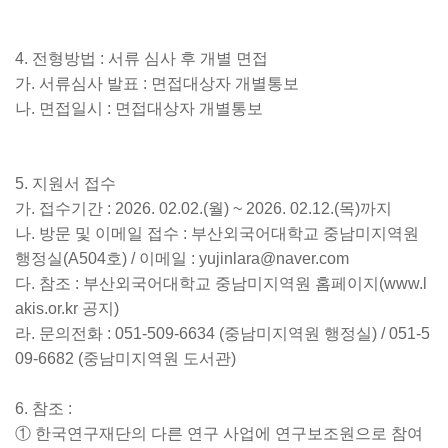
4.
전형방법
:
서류 심사 후 개별 면접
가
.
서류심사 발표
:
면접대상자 개별통보
나
.
면접일시
:
면접대상자 개별통보
5.
지원서 접수
가
.
접수기간
: 2026. 02.02.(
월
) ~ 2026. 02.12.(
목
)
까지
나
.
방문 및 이메일 접수
:
부산외국어대학교 중남미지역원
행정실
(A504
호
) /
이메일
: yujinlara@naver.com
다
.
참조
:
부산외국어대학교 중남미지역원 홈페이지
(
www.l
akis.or.kr
공지
)
라
.
문의전화
: 051-509-6634 (
중남미지역원 행정실
) / 051-5
09-6682 (
중남미지역원 도서관
)
6.
참조
:
①
한국연구재단의 다른 연구 사업에 연구보조원으로 참여