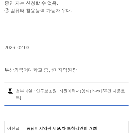
중인 자는 신청할 수 없음
.
②
컴퓨터 활용능력 가능자 우대
.
2026. 02.03
부산외국어대학교 중남미지역원장
첨부파일 :
연구보조원_지원이력서(양식).hwp
[56건 다운로
드]
이전글
중남미지역원 제66차 초청강연회 개최