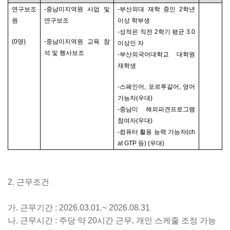
연구보조
-
중남미지역원 사업 및
-
부산외대 재학 중인
2
학년
원
연구보조
이상 학부생
-
성적은 직전
2
학기 평균
3.0
(0
명
)
-
중남미지역원 교육 참
이상인 자
석 및 행사보조
-
부산외국어대학교 대학원
재학생
-
스페인어
,
포르투갈어
,
영어
가능자
(
우대
)
-
중남미 해외파견프로그램
참여자
(
우대
)
-
컴퓨터 활용 능력 가능자
(ch
at GTP
등
) (
우대
)
2.
근무조건
가
.
근무기간
: 2026.03.01.~ 2026.08.31
나
.
근무시간
:
주당 약
20
시간 근무
,
개인 스케줄 조정 가능