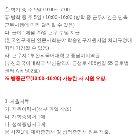
①
학기 중 주
5
일
/ 9:00~17:00
②
방학 중 주
5
일
/ 10:00~16:00 (
방학 중 근무시간은 단축
근무시행에 따라 달라질 수 있음
)
다
.
급여
:
매월
25
일 근무 수당 지급
(
한국연구재단 인문사회분야 학술연구지원사업 처리규정에
따라 가감될 수 있음
)
라
.
근무지
:
부산외국어대학교 중남미지역원
(
부산외국어대학교 부산광역시 금샘로
485
번길
65
글로벌
센터
A
동
502
호
)
※
방중근무
(10:00~16:00)
가능한 자 지원 요망
.
3.
제출서류
가
.
지원이력서
(
첨부 파일 참조
)
나
.
재학증명서
1
매
다
.
성적증명서
1
매
※
사진
1
매
,
재학증명서 및 성적증명서 원본 제출
.