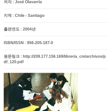
저자 :
José Olavarría
지역 :
Chile - Santiago
출판연도 :
2004년
ISBN/ISSN :
956-205-187-0
원문링크 :
http://209.177.156.169/libreria_cm/archivos/p
df_120.pdf