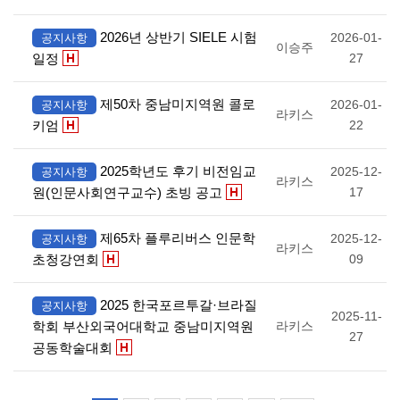
2026년 상반기 SIELE 시험
2026-01-
공지사항
이승주
일정
27
제50차 중남미지역원 콜로
2026-01-
공지사항
라키스
키엄
22
2025학년도 후기 비전임교
2025-12-
공지사항
라키스
원(인문사회연구교수) 초빙 공고
17
제65차 플루리버스 인문학
2025-12-
공지사항
라키스
초청강연회
09
2025 한국포르투갈·브라질
공지사항
2025-11-
학회 부산외국어대학교 중남미지역원
라키스
27
공동학술대회